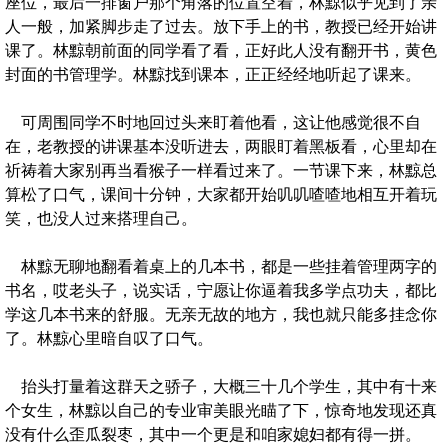
座位，最后一排窗户那个角落的位置空着，林黥似乎见到了亲
人一般，加紧脚步走了过去。放下手上的书，教授已经开始讲
课了。林黥朝前面的同学看了看，正好此人没有翻开书，黄色
封面的书管理学。林黥找到课本，正正经经地听起了课来。
可周围同学不时地回过头来盯着他看，这让他感觉很不自
在，老教授的讲课基本没听进去，两眼盯着黑板看，心里却在
祈祷着大家别再当看猴子一样看过来了。一节课下来，林黥总
算松了口气，课间十分钟，大家都开始叽叽喳喳地相互开着玩
笑，也没人过来搭理自己。
林黥无聊地翻看着桌上的几本书，都是一些挂着管理两字的
书名，哎老头子，说实话，宁愿让你逼着我多学点功夫，都比
学这几本书来的舒服。无亲无故的地方，我也就只能多挂念你
了。林黥心里暗自叹了口气。
抬头打量着这群天之骄子，大概三十几个学生，其中有十来
个女生，林黥以自己的专业审美眼光瞄了下，惊奇地发现还真
没有什么歪瓜裂枣，其中一个更是和咱家媳妇都有得一拼。