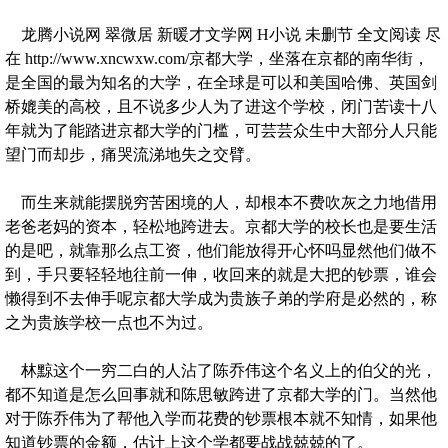
龙腾小说网 翠微居 新暖才文学网 H小说 未删节 全文阅读 尽
在 http://www.xncwxw.com/京都大学，坐落在京都的南华街，
是全国的最为知名的大学，在全球是可以和美国哈佛、英国剑
桥媲美的高校，且不说多少人为了进这个学校，闭门苦读十八
年就为了能踏进京都大学的门槛，可芸芸众生中大部分人只能
望门而却步，痛哭流涕地失之交臂。
而生来就能摆脱穷苦困境的人，却根本不费吹灰之力地借用
老爸老妈的资本，轻松地跨进去。京都大学的校长也是要生活
的是吧，就靠那么点工资，他们能放得开心怀吗显然他们做不
到，手只要轻轻地往前一伸，收回来的就是大把的钞票，谁会
懒得到不去伸手呢京都大学成为贵族子弟的学府是必然的，称
之为贵族学校一点也不为过。
林黥这个一穷二白的人沾了陈乔伟这个名义上的伯父的光，
都不知道是怎么回事就和陈思敏跨进了京都大学的门。当然他
对于陈乔伟为了帮他入学而花费的钞票根本就不知情，如果他
知道钞票的金额，估计上这个学都要战战兢兢的了。