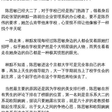
陈思敏已经大二了，对于学校已经是熟门熟路了，领着身后
四处张望的林黥一路就往企业管理系的办公楼走。要不是陈乔
伟的要求，她怎么肯带他来学校，心里恨不得让他像猴子一样
找个半天呢
一路走来，林黥发现每经过陈思敏身边的人都会笑着跟她打
招呼，似乎她在学校里俨然是个大明星级的人物，而男生看着
走在她身边的自己都是一种极其愤怒的眼光。
林黥不知道，陈思敏进这个京都大学可是完全靠自己的本
事，再加上天生的领导能力，大一下学期就当上了校学生会的
副主席，这个副字也许在这个学期也将给抹去了。
当然最主要的原因还是因为学校的美女排行榜，陈思敏在所
有男生的评论下排在了榜眼的位置，第一名则是音乐系大二的
系花欧阳婉婉，据说只要她露出笑容，就是六十岁的老教授都
能起生理反应。出于女人之间的争艳心思，陈思敏和欧阳婉婉