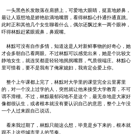
一头黑色长发散落在肩膀上，可爱地大眼睛，挺直地娇鼻，
最让人遐想地是娇艳欲滴地嘴唇，看得林黥心扑通扑通直跳。
此时正和其他几个女生聊着什么，偶尔还飘过来一两个眼神，
吓得林黥赶紧眼观鼻，鼻观嘴。
林黥可没有自作多情，知道这是人对新鲜事物的好奇心，她
才会多朝自己看两眼。不过林黥可以感觉出来，她是个比较文
静地女生，就连笑都是轻轻地抿抿嘴唇，气质很端庄。林黥心
里可惜着，要不是我有了俺家媳妇，我肯定会爱上你。
整个上午课都上完了，林黥对大学里的课堂完全云里雾里
的，对一个没上过学的人，突然就让他来接受大学教育，不可
谓不滑稽。不过，林黥最郁闷地不是这个，最无奈地是大家好
像都很认生，或者根本就没有要认识自己的意思，整个上午没
一个人过来跟自己说话。
看来我过期了，林黥只能这么想，毕竟是乡下来的，根本就
跟不上这些城市里人的节奏。