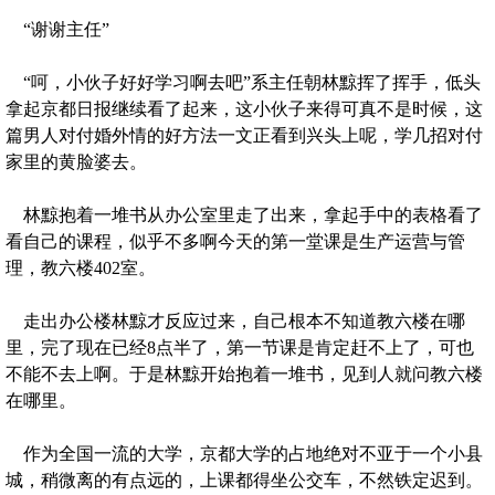
“谢谢主任”
“呵，小伙子好好学习啊去吧”系主任朝林黥挥了挥手，低头
拿起京都日报继续看了起来，这小伙子来得可真不是时候，这
篇男人对付婚外情的好方法一文正看到兴头上呢，学几招对付
家里的黄脸婆去。
林黥抱着一堆书从办公室里走了出来，拿起手中的表格看了
看自己的课程，似乎不多啊今天的第一堂课是生产运营与管
理，教六楼402室。
走出办公楼林黥才反应过来，自己根本不知道教六楼在哪
里，完了现在已经8点半了，第一节课是肯定赶不上了，可也
不能不去上啊。于是林黥开始抱着一堆书，见到人就问教六楼
在哪里。
作为全国一流的大学，京都大学的占地绝对不亚于一个小县
城，稍微离的有点远的，上课都得坐公交车，不然铁定迟到。