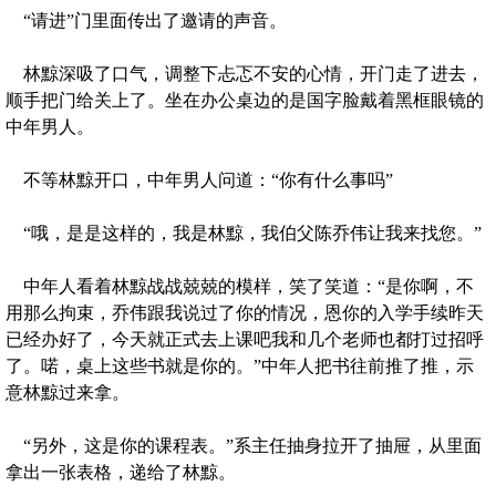
“请进”门里面传出了邀请的声音。
林黥深吸了口气，调整下忐忑不安的心情，开门走了进去，
顺手把门给关上了。坐在办公桌边的是国字脸戴着黑框眼镜的
中年男人。
不等林黥开口，中年男人问道：“你有什么事吗”
“哦，是是这样的，我是林黥，我伯父陈乔伟让我来找您。”
中年人看着林黥战战兢兢的模样，笑了笑道：“是你啊，不
用那么拘束，乔伟跟我说过了你的情况，恩你的入学手续昨天
已经办好了，今天就正式去上课吧我和几个老师也都打过招呼
了。喏，桌上这些书就是你的。”中年人把书往前推了推，示
意林黥过来拿。
“另外，这是你的课程表。”系主任抽身拉开了抽屉，从里面
拿出一张表格，递给了林黥。