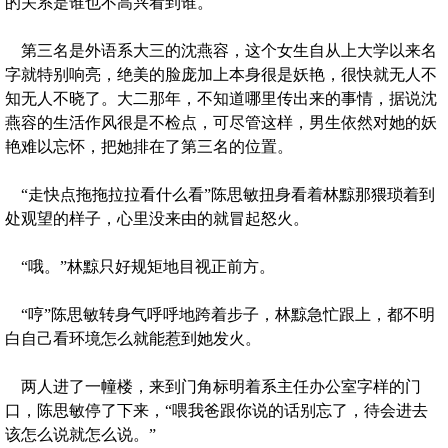
的关系是谁也不高兴看到谁。
第三名是外语系大三的沈燕容，这个女生自从上大学以来名
字就特别响亮，绝美的脸庞加上本身很是妖艳，很快就无人不
知无人不晓了。大二那年，不知道哪里传出来的事情，据说沈
燕容的生活作风很是不检点，可尽管这样，男生依然对她的妖
艳难以忘怀，把她排在了第三名的位置。
“走快点拖拖拉拉看什么看”陈思敏扭身看着林黥那猥琐着到
处观望的样子，心里没来由的就冒起怒火。
“哦。”林黥只好规矩地目视正前方。
“哼”陈思敏转身气呼呼地跨着步子，林黥急忙跟上，都不明
白自己看环境怎么就能惹到她发火。
两人进了一幢楼，来到门角标明着系主任办公室字样的门
口，陈思敏停了下来，“喂我爸跟你说的话别忘了，待会进去
该怎么说就怎么说。”