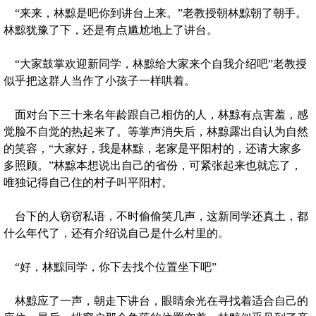
“来来，林黥是吧你到讲台上来。”老教授朝林黥朝了朝手。
林黥犹豫了下，还是有点尴尬地上了讲台。
“大家鼓掌欢迎新同学，林黥给大家来个自我介绍吧”老教授
似乎把这群人当作了小孩子一样哄着。
面对台下三十来名年龄跟自己相仿的人，林黥有点害羞，感
觉脸不自觉的热起来了。等掌声消失后，林黥露出自认为自然
的笑容，“大家好，我是林黥，老家是平阳村的，还请大家多
多照顾。”林黥本想说出自己的省份，可紧张起来也就忘了，
唯独记得自己住的村子叫平阳村。
台下的人窃窃私语，不时偷偷笑几声，这新同学还真土，都
什么年代了，还有介绍说自己是什么村里的。
“好，林黥同学，你下去找个位置坐下吧”
林黥应了一声，朝走下讲台，眼睛余光在寻找着适合自己的