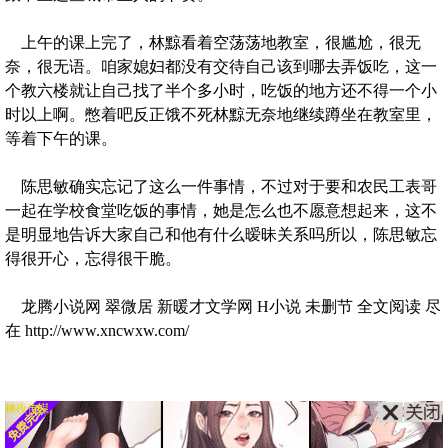
上午的课上完了，林黥看着空荡荡地教室，很尴尬，很无
奈，很无语。咱家媳妇都没有交待自己该到哪去弄饭吃，这一
个教六楼就让自己找了半个多小时，吃饭的地方还不得一个小
时以上啊。憋着吧反正饿不死林黥无奈地继续蹲坐在教室里，
等着下午的课。
陈思敏确实忘记了这么一件事情，不过对于要和农民工表哥
一起在学校食堂吃饭的事情，她是怎么也不愿意想起来，这不
是明显地告诉大家自己和他有什么暧昧关系吗所以，陈思敏忘
得很开心，忘得很干脆。
龙腾小说网 翠微居 新暖才文学网 H小说 未删节 全文阅读 尽
在 http://www.xncwxw.com/