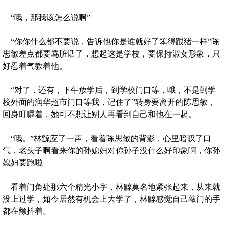
“哦，那我该怎么说啊”
“你你什么都不要说，告诉他你是谁就好了笨得跟猪一样”陈
思敏差点都要骂脏话了，想起这是学校，要保持淑女形象，只
好忍着气教着他。
“对了，还有，下午放学后，到学校门口等，哦，不是到学
校外面的润华超市门口等我，记住了”转身要离开的陈思敏，
回身叮嘱着，她可不想让别人再看到自己和他在一起。
“哦。”林黥应了一声，看着陈思敏的背影，心里暗叹了口
气，老头子啊看来你的孙媳妇对你孙子没什么好印象啊，你孙
媳妇要跑啦
看着门角处那六个精光小字，林黥莫名地紧张起来，从来就
没上过学，如今居然有机会上大学了，林黥感觉自己敲门的手
都在颤抖着。