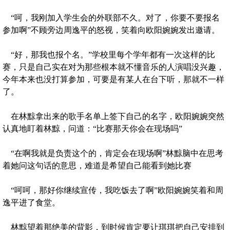
“呵，我刚加入学生会的外联部不久。对了，你要不要报名
参加啊”不顾旁边周逸平的怒视，笑着向欧阳婉婉发出邀请。
“好，那我也报个名。”学校里每个学年都有一次这样的比
赛，只是自己实在对为那些根本就不懂音乐的人演唱没兴趣，
今年本来也没打算参加，可要是有某人在台下听，那就不一样
了。
在林黥拿出来的歌手名单上签下自己的名字，欧阳婉婉突然
认真地盯着林黥，问道：“比赛那天你会在现场吗”
“在啊我就是负责这个的，肯定会在现场啊”林黥脑中在思考
着她问这句话的意思，难道是希望自己能看到她比赛
“呵呵，那好你继续宣传，我吃饭去了啊”欧阳婉婉笑着和周
逸平进了食堂。
林黥望着那绝美的背影，到时候肯定要让琪琪把自己安排到