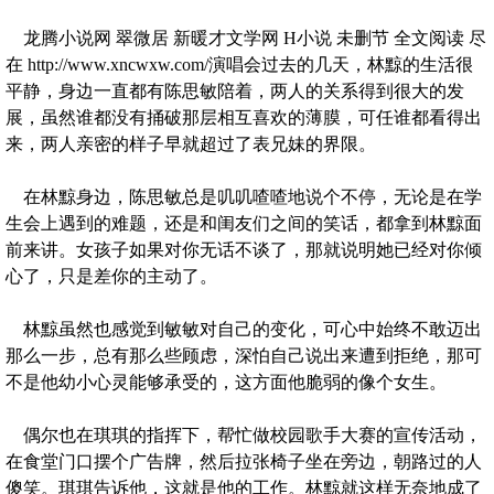
龙腾小说网 翠微居 新暖才文学网 H小说 未删节 全文阅读 尽
在 http://www.xncwxw.com/演唱会过去的几天，林黥的生活很
平静，身边一直都有陈思敏陪着，两人的关系得到很大的发
展，虽然谁都没有捅破那层相互喜欢的薄膜，可任谁都看得出
来，两人亲密的样子早就超过了表兄妹的界限。
在林黥身边，陈思敏总是叽叽喳喳地说个不停，无论是在学
生会上遇到的难题，还是和闺友们之间的笑话，都拿到林黥面
前来讲。女孩子如果对你无话不谈了，那就说明她已经对你倾
心了，只是差你的主动了。
林黥虽然也感觉到敏敏对自己的变化，可心中始终不敢迈出
那么一步，总有那么些顾虑，深怕自己说出来遭到拒绝，那可
不是他幼小心灵能够承受的，这方面他脆弱的像个女生。
偶尔也在琪琪的指挥下，帮忙做校园歌手大赛的宣传活动，
在食堂门口摆个广告牌，然后拉张椅子坐在旁边，朝路过的人
傻笑。琪琪告诉他，这就是他的工作。林黥就这样无奈地成了