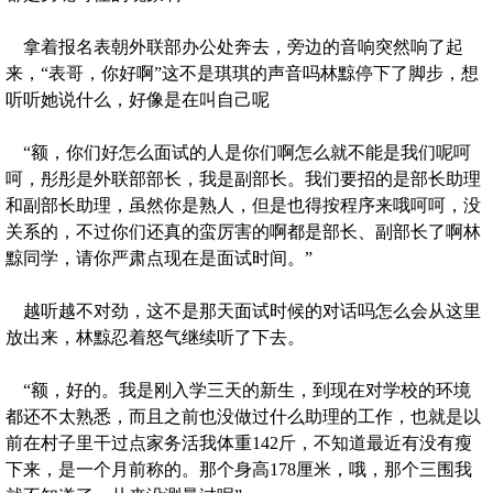
拿着报名表朝外联部办公处奔去，旁边的音响突然响了起
来，“表哥，你好啊”这不是琪琪的声音吗林黥停下了脚步，想
听听她说什么，好像是在叫自己呢
“额，你们好怎么面试的人是你们啊怎么就不能是我们呢呵
呵，彤彤是外联部部长，我是副部长。我们要招的是部长助理
和副部长助理，虽然你是熟人，但是也得按程序来哦呵呵，没
关系的，不过你们还真的蛮厉害的啊都是部长、副部长了啊林
黥同学，请你严肃点现在是面试时间。”
越听越不对劲，这不是那天面试时候的对话吗怎么会从这里
放出来，林黥忍着怒气继续听了下去。
“额，好的。我是刚入学三天的新生，到现在对学校的环境
都还不太熟悉，而且之前也没做过什么助理的工作，也就是以
前在村子里干过点家务活我体重142斤，不知道最近有没有瘦
下来，是一个月前称的。那个身高178厘米，哦，那个三围我