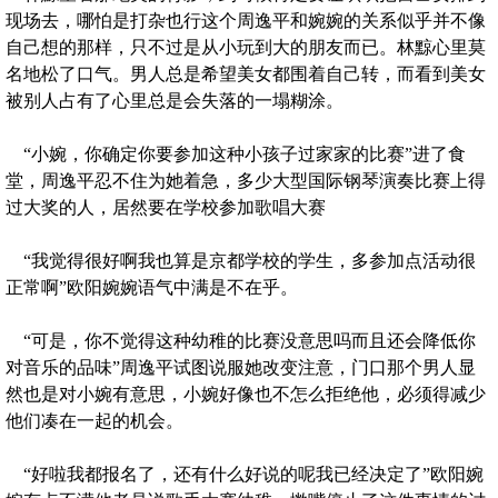
现场去，哪怕是打杂也行这个周逸平和婉婉的关系似乎并不像
自己想的那样，只不过是从小玩到大的朋友而已。林黥心里莫
名地松了口气。男人总是希望美女都围着自己转，而看到美女
被别人占有了心里总是会失落的一塌糊涂。
“小婉，你确定你要参加这种小孩子过家家的比赛”进了食
堂，周逸平忍不住为她着急，多少大型国际钢琴演奏比赛上得
过大奖的人，居然要在学校参加歌唱大赛
“我觉得很好啊我也算是京都学校的学生，多参加点活动很
正常啊”欧阳婉婉语气中满是不在乎。
“可是，你不觉得这种幼稚的比赛没意思吗而且还会降低你
对音乐的品味”周逸平试图说服她改变注意，门口那个男人显
然也是对小婉有意思，小婉好像也不怎么拒绝他，必须得减少
他们凑在一起的机会。
“好啦我都报名了，还有什么好说的呢我已经决定了”欧阳婉