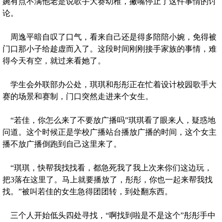
婉有点不满他老是说歌手大赛幼稚，撇嘴停止了这件事情的讨
论。
周逸平暗自叹了口气，看来自己还是得多陪陪小婉，免得被
门口那小子给趁虚而入了。这段时间刚刚接手家族的事情，难
得今天有空，就过来看她了。
学生会外联部办公处，琪琪和彤彤正在忙着设计校园歌手大
赛的场景和赛制，门口突然走进来个女生。
“若佳，你怎么来了不要放广播吗”琪琪看了眼来人，疑惑地
问道。这个时候正是学校广播站台播放广播的时间，这个女主
播不放广播倒跑到自己这里来了。
“琪琪，快帮我找找看，都急死我了我上次来你们这边玩，
把3落在这里了。马上就要播放了，彤彤，你也一起来帮我找
找。”被叫若佳的女生急得团团转，到处翻东西。
三个人开始低头四处寻找，“啊找到啦是不是这个”彤彤手中