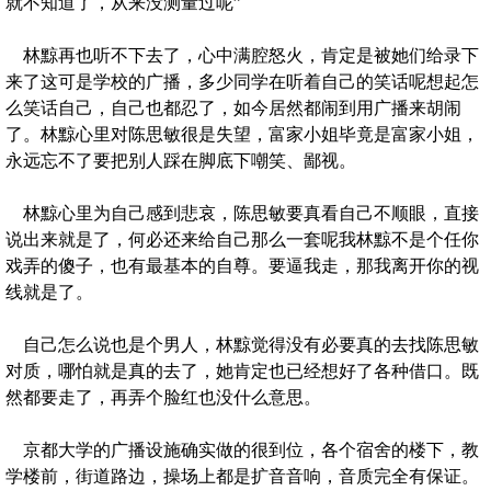
就不知道了，从来没测量过呢”
林黥再也听不下去了，心中满腔怒火，肯定是被她们给录下
来了这可是学校的广播，多少同学在听着自己的笑话呢想起怎
么笑话自己，自己也都忍了，如今居然都闹到用广播来胡闹
了。林黥心里对陈思敏很是失望，富家小姐毕竟是富家小姐，
永远忘不了要把别人踩在脚底下嘲笑、鄙视。
林黥心里为自己感到悲哀，陈思敏要真看自己不顺眼，直接
说出来就是了，何必还来给自己那么一套呢我林黥不是个任你
戏弄的傻子，也有最基本的自尊。要逼我走，那我离开你的视
线就是了。
自己怎么说也是个男人，林黥觉得没有必要真的去找陈思敏
对质，哪怕就是真的去了，她肯定也已经想好了各种借口。既
然都要走了，再弄个脸红也没什么意思。
京都大学的广播设施确实做的很到位，各个宿舍的楼下，教
学楼前，街道路边，操场上都是扩音音响，音质完全有保证。