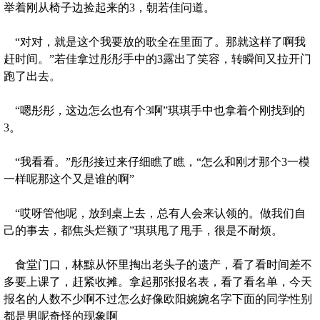
举着刚从椅子边捡起来的3，朝若佳问道。
“对对，就是这个我要放的歌全在里面了。那就这样了啊我
赶时间。”若佳拿过彤彤手中的3露出了笑容，转瞬间又拉开门
跑了出去。
“嗯彤彤，这边怎么也有个3啊”琪琪手中也拿着个刚找到的
3。
“我看看。”彤彤接过来仔细瞧了瞧，“怎么和刚才那个3一模
一样呢那这个又是谁的啊”
“哎呀管他呢，放到桌上去，总有人会来认领的。做我们自
己的事去，都焦头烂额了”琪琪甩了甩手，很是不耐烦。
食堂门口，林黥从怀里掏出老头子的遗产，看了看时间差不
多要上课了，赶紧收摊。拿起那张报名表，看了看名单，今天
报名的人数不少啊不过怎么好像欧阳婉婉名字下面的同学性别
都是男呢奇怪的现象啊