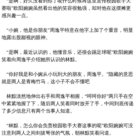
“是啊，好久没看到你了呢什么时候再这里宣传校园歌手大
赛啦”欧阳婉婉虽然看出他的笑容很勉强，却对他在这摆摊更
感兴趣一点。
“小婉，他是你朋友”周逸平特意在他字上加了个重音，明显
地露出股鄙视的眼神。
“是啊，最近认识的，他懂音乐，还很会踢足球呢”欧阳婉婉
笑着向周逸平介绍她所认识的林黥。
“你好我是和小婉从小玩到大的朋友，周逸平。”隐藏的意思
就是两人是青梅竹马，这小子不会不懂吧
林黥淡然地伸出右手和周逸平相握，“呵呵你好”两只手在空
中紧紧地握了下，随后两人笑着同时放开了手，中间到底传递
了多少信息只有两个当事人知道。
“林黥，怎么你会负责校园歌手大赛这事的呢”欧阳婉婉可没
注意到两人之间剑拔弩张的气氛，朝林黥笑着问道。