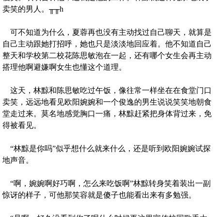
卖笑的男人。╥╥h
可不知道为什么，夏蓉再也没有主动找过自己聊天，就算是
自己主动跟她打招呼，她也只是淡淡地回应着。他不知道自己
整天和学校第二校花陈思敏泡在一起，还有哪个女生会再主动
搭理他啊避嫌啊女生也懂这个道理。
这天，林黥和陈思敏吃过午饭，像往常一样坐在在食堂门口
卖笑，远远地看见欧阳婉婉和一个俊逸的男生说说笑笑地朝食
堂走过来。莫名地感觉胸口一痛，林黥赶紧把身体背过来，免
得被看见。
“林黥是你吗”似乎想什么就来什么，还是听到欧阳婉婉试探
地声音。
“啊，婉婉啊好巧啊，怎么来吃饭啊”林黥转身笑着装出一副
惊讶的样子，可他那笑容就是傻子也能看出来有多勉强。